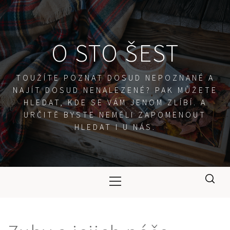
Skip
to
content
O STO ŠEST
TOUŽÍTE POZNAT DOSUD NEPOZNANÉ A
NAJÍT DOSUD NENALEZENÉ? PAK MŮŽETE
HLEDAT, KDE SE VÁM JENOM ZLÍBÍ. A
URČITĚ BYSTE NEMĚLI ZAPOMENOUT
HLEDAT I U NÁS.
Primary
Menu