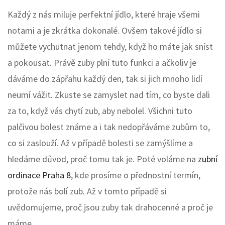
Každý z nás miluje perfektní jídlo, které hraje všemi
notami a je zkrátka dokonalé. Ovšem takové jídlo si
můžete vychutnat jenom tehdy, když ho máte jak sníst
a pokousat. Právě zuby plní tuto funkci a ačkoliv je
dáváme do zápřahu každý den, tak si jich mnoho lidí
neumí vážit. Zkuste se zamyslet nad tím, co byste dali
za to, když vás chytí zub, aby nebolel. Všichni tuto
palčivou bolest známe a i tak nedopřáváme zubům to,
co si zaslouží. Až v případě bolesti se zamýšlíme a
hledáme důvod, proč tomu tak je. Poté voláme na
zubní
ordinace Praha 8
, kde prosíme o přednostní termín,
protože nás bolí zub. Až v tomto případě si
uvědomujeme, proč jsou zuby tak drahocenné a proč je
máme.