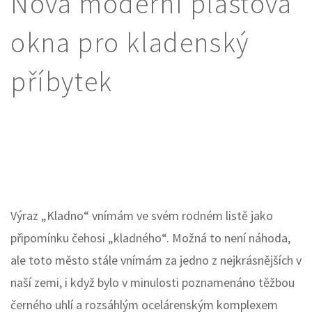
Nová moderní plastová
okna pro kladenský
příbytek
Výraz „Kladno“ vnímám ve svém rodném listě jako
připomínku čehosi „kladného“. Možná to není náhoda,
ale toto město stále vnímám za jedno z nejkrásnějších v
naší zemi, i když bylo v minulosti poznamenáno těžbou
černého uhlí a rozsáhlým ocelárenským komplexem