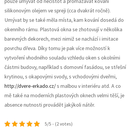
pouze umývat od nečistot a promazávat kování
silikonovým olejem ve spreji (cca dvakrát ročně).
Umývat by se také měla místa, kam kování dosedá do
okenního rámu. Plastová okna se zhotovují v několika
barevných dekorech, mezi nimiž se nachází i imitace
povrchu dřeva. Díky tomu je pak více možností k
vytvoření vhodného souladu vzhledu oken s okolními
částmi budovy, například s domovní fasádou, se střešní
krytinou, s okapovými svody, s vchodovými dveřmi,
http://dvere-erkado.cz/
s malbou v interiéru atd. A co
mě také na moderních plastových oknech velmi těší, je
absence nutnosti provádět jakýkoli nátěr.
5/5 - (2 votes)