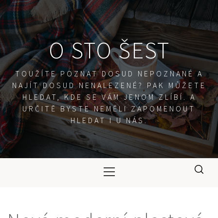
Skip
to
content
O STO ŠEST
TOUŽÍTE POZNAT DOSUD NEPOZNANÉ A
NAJÍT DOSUD NENALEZENÉ? PAK MŮŽETE
HLEDAT, KDE SE VÁM JENOM ZLÍBÍ. A
URČITĚ BYSTE NEMĚLI ZAPOMENOUT
HLEDAT I U NÁS.
Primary
Menu