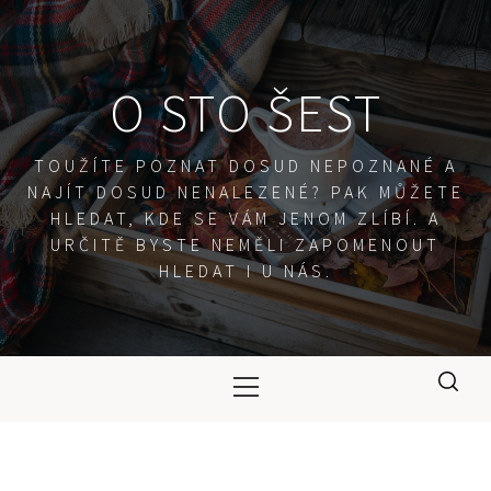
Skip
to
content
O STO ŠEST
TOUŽÍTE POZNAT DOSUD NEPOZNANÉ A
NAJÍT DOSUD NENALEZENÉ? PAK MŮŽETE
HLEDAT, KDE SE VÁM JENOM ZLÍBÍ. A
URČITĚ BYSTE NEMĚLI ZAPOMENOUT
HLEDAT I U NÁS.
Primary
Menu